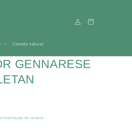
Iniciar
Carrinho
sessão
p
Comida natural
OR GENNARESE
LETAN
a finalização da compra.