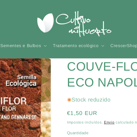
Sementes e Bulbos
Tratamento ecológico
CrescerSho
COUVE-FL
ECO NAPO
Stock reduzido
Preço
€1,50 EUR
normal
Impostos incluídos.
Envio
calculado n
Quantidade
Quantidade