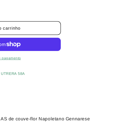
o carrinho
E
e pagamento
 UTRERA 58A
S de couve-flor Napoletano Gennarese