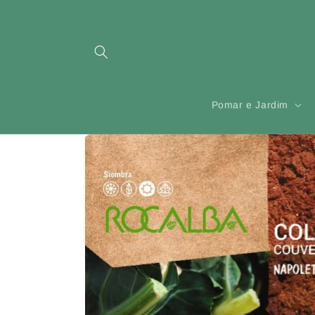
Saltar
para o
conteúdo
Pomar e Jardim
Saltar para
a
informação
do produto