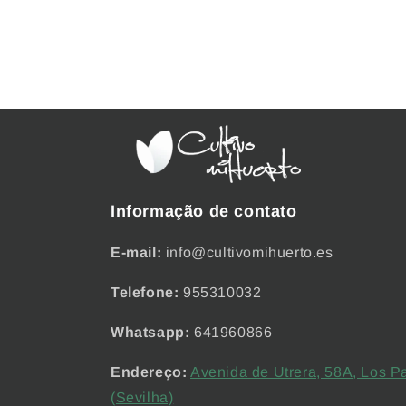
Informação de contato
E-mail:
info@cultivomihuerto.es
Telefone:
955310032
Whatsapp:
641960866
Endereço:
Avenida de Utrera, 58A, Los P
(Sevilha)