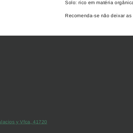
Solo: rico em matéria orgânic
Recomenda-se não deixar as 
alacios y Vfca, 41720