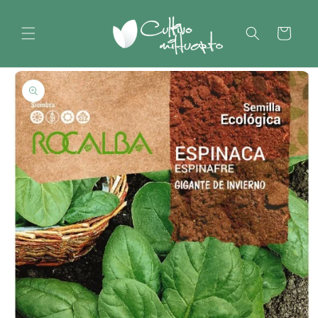
Saltar
para o
conteúdo
Carrinho
Saltar para
a
informação
do produto