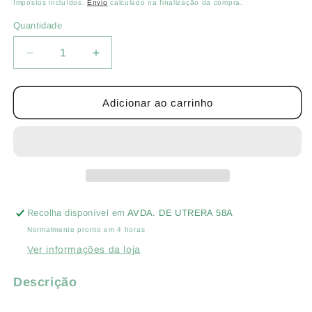
normal
Impostos incluídos.
Envio
calculado na finalização da compra.
Quantidade
Quantidade
Diminuir
Aumentar
a
a
quantidade
quantidade
de
de
Adicionar ao carrinho
ESPINAFRE
ESPINAFRE
ECO
ECO
GIGANTE
GIGANTE
DE
DE
INVERNO
INVERNO
Recolha disponível em
AVDA. DE UTRERA 58A
Normalmente pronto em 4 horas
Ver informações da loja
Descrição