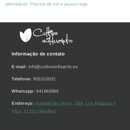
permeável. Precisa de sol e pouca rega.
Informação de contato
E-mail:
info@cultivomihuerto.es
Telefone:
955310032
Whatsapp:
641960866
Endereço:
Avenida de Utrera, 58A, Los Palacios y
Vfca, 41720 (Sevilha)