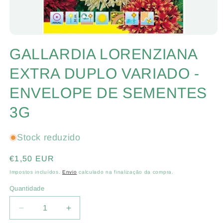
Abrir
conteúdo
GALLARDIA LORENZIANA
multimédia
1
em
EXTRA DUPLO VARIADO -
modal
ENVELOPE DE SEMENTES
3G
Stock reduzido
Preço
€1,50 EUR
normal
Impostos incluídos.
Envio
calculado na finalização da compra.
Quantidade
Quantidade
Diminuir
Aumentar
a
a