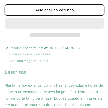
quantidade
quantidade
de
de
Adicionar ao carrinho
GALLARDIA
GALLARDIA
LORENZIANA
LORENZIANA
EXTRA
EXTRA
DUPLO
DUPLO
VARIADO
VARIADO
-
-
ENVELOPE
ENVELOPE
Recolha disponível em
AVDA. DE UTRERA 58A
DE
DE
Normalmente pronto em 4 horas
SEMENTES
SEMENTES
3G
3G
Ver informações da loja
Descrição
Planta herbácea anual com folhas lanceoladas e flores de
cabeça arredondada e caules longos. É utilizada como
flor de corte tanto para fazer buquês quanto em vasos de
mesa e em plataformas de jardins. É cultivado em solo