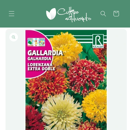
Saltar
para o
conteúdo
Carrinho
Saltar para
a
informação
do produto