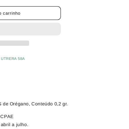
o carrinho
 UTRERA 58A
e Orégano, Conteúdo 0,2 gr.
 CCPAE
bril a julho.