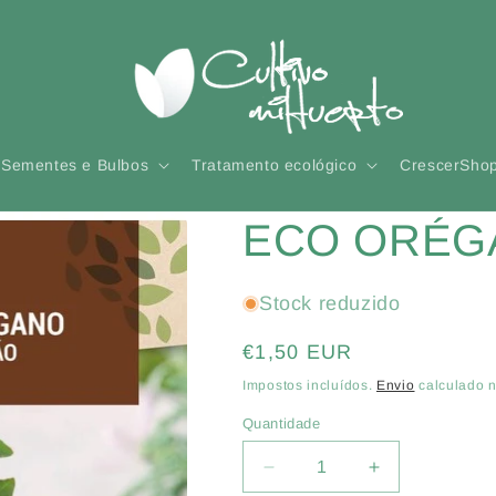
Sementes e Bulbos
Tratamento ecológico
CrescerSho
ECO ORÉG
Stock reduzido
Preço
€1,50 EUR
normal
Impostos incluídos.
Envio
calculado n
Quantidade
Quantidade
Diminuir
Aumentar