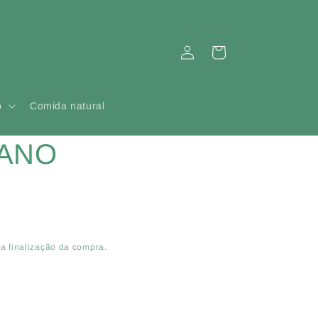
Iniciar
Carrinho
sessão
p
Comida natural
ANO
a finalização da compra.