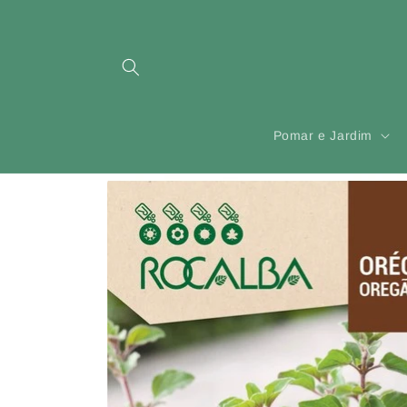
Saltar
para o
conteúdo
Pomar e Jardim
Saltar para
a
informação
do produto