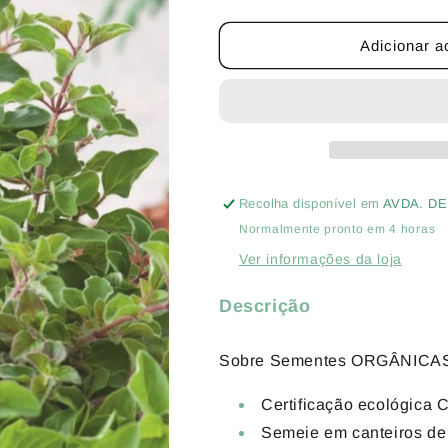
a
a
quantidade
quantidade
de
de
Adicionar a
ECO
ECO
ORÉGANO
ORÉGANO
Recolha disponível em
AVDA. DE
Normalmente pronto em 4 horas
Ver informações da loja
Descrição
Sobre Sementes ORGÂNICAS d
Certificação ecológica
Semeie em canteiros de a