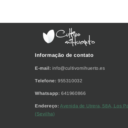
Informação de contato
E-mail:
info@cultivomihuerto.es
Telefone:
955310032
Whatsapp:
641960866
Endereço:
Avenida de Utrera, 58A, Los P
(Sevilha)