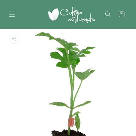
Saltar
para o
conteúdo
Carrinho
Saltar para
a
informação
do produto