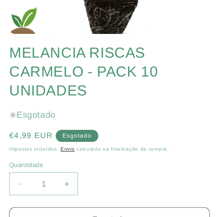
Abrir
conteúdo
MELANCIA RISCAS
multimédia
1
em
CARMELO - PACK 10
modal
UNIDADES
Esgotado
Preço
€4,99 EUR
Esgotado
normal
Impostos incluídos.
Envio
calculado na finalização da compra.
Quantidade
Quantidade
Diminuir
Aumentar
a
a
quantidade
quantidade