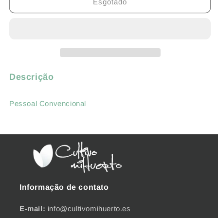
de
de
Esgotado
MELANCIA
MELANCIA
RISCAS
RISCAS
CARMELO
CARMELO
-
-
PACK
PACK
10
10
UNIDADES
UNIDADES
Descrição
Pessoal Convencional
Informação de contato
E-mail:
info@cultivomihuerto.es