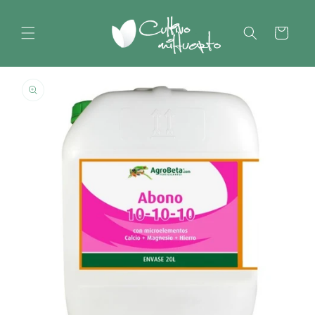
Ir
directamente
al contenido
Carrito
Ir
directamente
a la
información
del producto