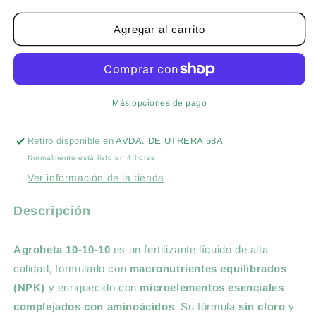
para
para
ABONO
ABONO
Agregar al carrito
LIQUIDO
LIQUIDO
NPK
NPK
10-
10-
10-
10-
10
10
Más opciones de pago
+
+
CALCIO-
CALCIO-
Retiro disponible en
AVDA. DE UTRERA 58A
MAGNESIO-
MAGNESIO-
Normalmente está listo en 4 horas
HIERRO
HIERRO
20L-
20L-
Ver información de la tienda
AGROBETA
AGROBETA
Descripción
Agrobeta 10-10-10
es un fertilizante líquido de alta
calidad, formulado con
macronutrientes equilibrados
(NPK)
y enriquecido con
microelementos esenciales
complejados con aminoácidos
. Su fórmula
sin cloro
y