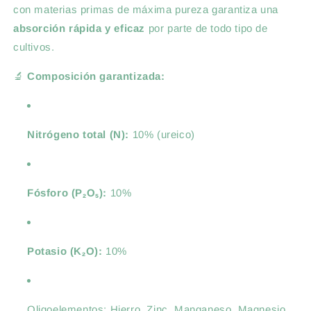
con materias primas de máxima pureza garantiza una
absorción rápida y eficaz
por parte de todo tipo de
cultivos.
🔬
Composición garantizada:
Nitrógeno total (N):
10% (ureico)
Fósforo (P₂O₅):
10%
Potasio (K₂O):
10%
Oligoelementos: Hierro, Zinc, Manganeso, Magnesio,