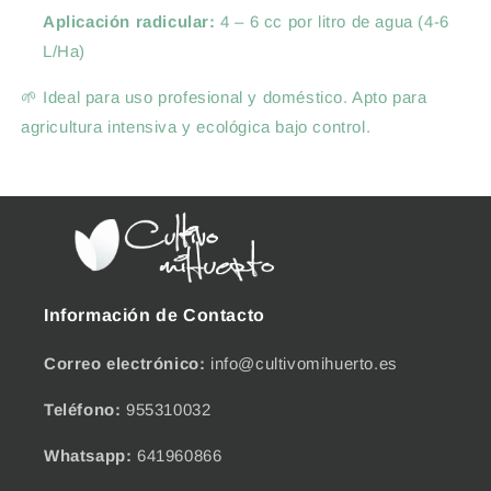
Aplicación radicular:
4 – 6 cc por litro de agua (4-6
L/Ha)
🌱 Ideal para uso profesional y doméstico. Apto para
agricultura intensiva y ecológica bajo control.
Información de Contacto
Correo electrónico:
info@cultivomihuerto.es
Teléfono:
955310032
Whatsapp:
641960866