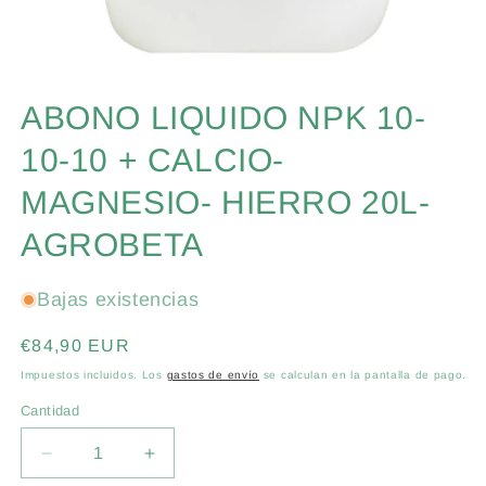
Abrir
elemento
ABONO LIQUIDO NPK 10-
multimedia
1
en
10-10 + CALCIO-
una
ventana
MAGNESIO- HIERRO 20L-
modal
AGROBETA
Bajas existencias
Precio
€84,90 EUR
habitual
Impuestos incluidos. Los
gastos de envío
se calculan en la pantalla de pago.
Cantidad
Cantidad
Reducir
Aumentar
cantidad
cantidad