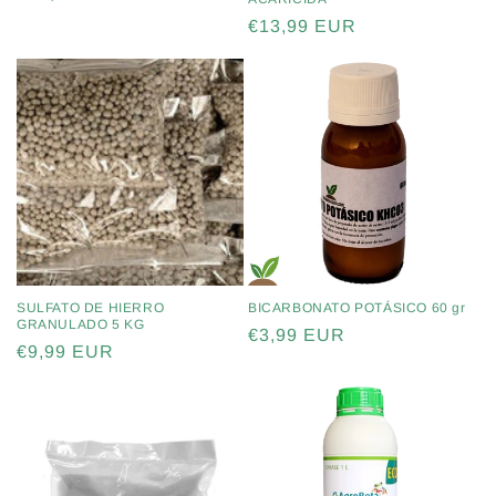
habitual
Precio
€13,99 EUR
habitual
SULFATO DE HIERRO
BICARBONATO POTÁSICO 60 gr
GRANULADO 5 KG
Precio
€3,99 EUR
Precio
€9,99 EUR
habitual
habitual