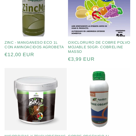
ZINC - MANGANESO ECO 1L
OXICLORURO DE COBRE POLVO
CON AMINOACIDOS AGROBETA
MOJABLE 50GR- COBRELINE
MASSO
Precio
€12,00 EUR
Precio
€3,99 EUR
habitual
habitual