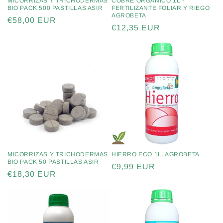
MICORRIZAS Y TRICHODERMAS
COBRE ORGÁNICO 1L -
BIO PACK 500 PASTILLAS ASIR
FERTILIZANTE FOLIAR Y RIEGO
AGROBETA
Precio
€58,00 EUR
Precio
€12,35 EUR
habitual
habitual
MICORRIZAS Y TRICHODERMAS
HIERRO ECO 1L. AGROBETA
BIO PACK 50 PASTILLAS ASIR
Precio
€9,99 EUR
Precio
€18,30 EUR
habitual
habitual