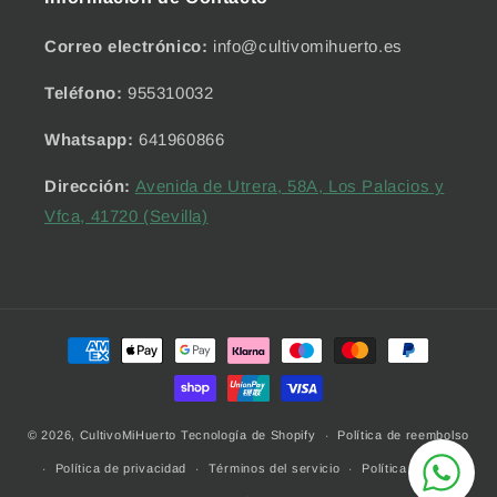
Correo electrónico:
info@cultivomihuerto.es
Teléfono:
955310032
Whatsapp:
641960866
Dirección:
Avenida de Utrera, 58A, Los Palacios y
Vfca, 41720 (Sevilla)
Formas
de
pago
© 2026,
CultivoMiHuerto
Tecnología de Shopify
Política de reembolso
Política de privacidad
Términos del servicio
Política de envío