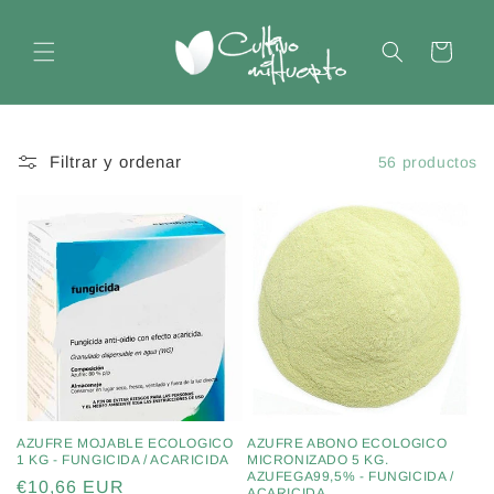
Ir
directamente
al contenido
Carrito
Filtrar y ordenar
56 productos
AZUFRE MOJABLE ECOLOGICO
AZUFRE ABONO ECOLOGICO
1 KG - FUNGICIDA / ACARICIDA
MICRONIZADO 5 KG.
AZUFEGA99,5% - FUNGICIDA /
Precio
€10,66 EUR
ACARICIDA