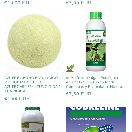
Precio
€19,00 EUR
Precio
€7,99 EUR
habitual
habitual
AZUFRE ABONO ECOLOGICO
🌿 Purín de Ortigas Ecológico
MICRONIZADO 1 KG.
Agrobeta 1 L – Corrector de
AZUFEGA99,5% - FUNGICIDA /
Carencias y Estimulador Natural
ACARICIDA
Precio
€7,50 EUR
Precio
€4,99 EUR
habitual
habitual