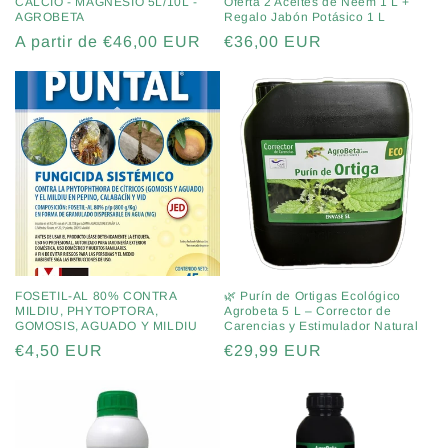
CALCIO - MAGNESIO 5L/10L -
Oferta 2 Aceites de Neem 1 L +
AGROBETA
Regalo Jabón Potásico 1 L
Precio
A partir de €46,00 EUR
Precio
€36,00 EUR
habitual
habitual
FOSETIL-AL 80% CONTRA
🌿 Purín de Ortigas Ecológico
MILDIU, PHYTOPTORA,
Agrobeta 5 L – Corrector de
GOMOSIS, AGUADO Y MILDIU
Carencias y Estimulador Natural
Precio
€4,50 EUR
Precio
€29,99 EUR
habitual
habitual