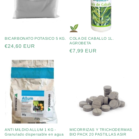
BICARBONATO POTASICO 5 KG.
COLA DE CABALLO 1L.
AGROBETA
Precio
€24,60 EUR
Precio
€7,99 EUR
habitual
habitual
ANTI MILDIO ALLUM 1 KG -
MICORRIZAS Y TRICHODERMAS
Granulado dispersable en agua
BIO PACK 20 PASTILLAS ASIR