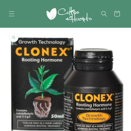
Ir
directamente
al contenido
Carrito
Ir
directamente
a la
información
del producto