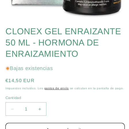
Abrir
elemento
CLONEX GEL ENRAIZANTE
multimedia
1
en
50 ML - HORMONA DE
una
ventana
ENRAIZAMIENTO
modal
Bajas existencias
Precio
€14,50 EUR
habitual
Impuestos incluidos. Los
gastos de envío
se calculan en la pantalla de pago.
Cantidad
Cantidad
Reducir
Aumentar
cantidad
cantidad
para
para