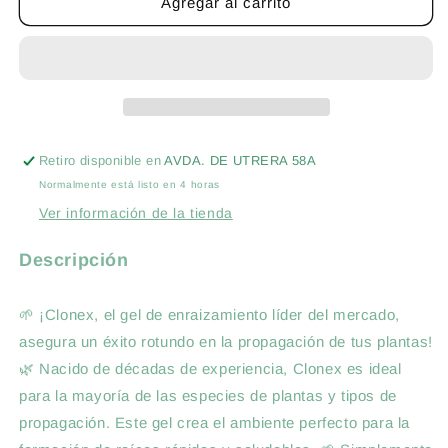
CLONEX
CLONEX
Agregar al carrito
GEL
GEL
ENRAIZANTE
ENRAIZANTE
50
50
ML
ML
-
-
HORMONA
HORMONA
DE
DE
Retiro disponible en
AVDA. DE UTRERA 58A
ENRAIZAMIENTO
ENRAIZAMIENTO
Normalmente está listo en 4 horas
Ver información de la tienda
Descripción
🌱 ¡Clonex, el gel de enraizamiento líder del mercado,
asegura un éxito rotundo en la propagación de tus plantas!
🌿 Nacido de décadas de experiencia, Clonex es ideal
para la mayoría de las especies de plantas y tipos de
propagación. Este gel crea el ambiente perfecto para la