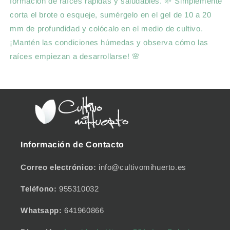
formación de raíces rápidas y saludables. 🌱 Simplemente
corta el brote o esqueje, sumérgelo en el gel de 10 a 20
mm de profundidad y colócalo en el medio de cultivo.
¡Mantén las condiciones húmedas y observa cómo las
raíces empiezan a desarrollarse! 🌸
Información de Contacto
Correo electrónico:
info@cultivomihuerto.es
Teléfono:
955310032
Whatsapp:
641960866