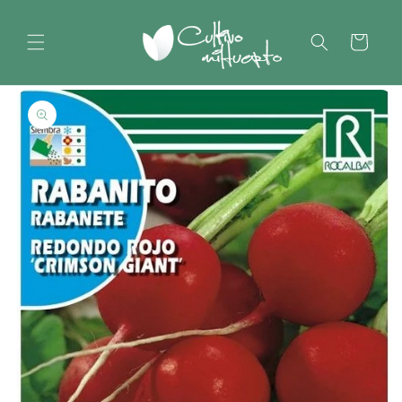
Ir
directamente
al contenido
Carrito
Ir
directamente
a la
información
del producto