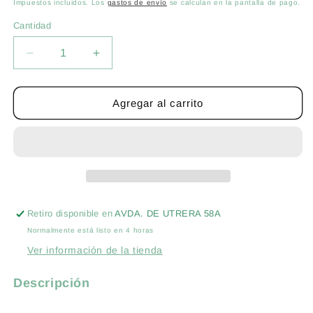
habitual
Impuestos incluidos. Los
gastos de envío
se calculan en la pantalla de pago.
Cantidad
Cantidad
Reducir
Aumentar
cantidad
cantidad
para
para
RABANITO
RABANITO
Agregar al carrito
REDONDO
REDONDO
ROJO
ROJO
GIGANTE
GIGANTE
100
100
GR.
GR.
Retiro disponible en
AVDA. DE UTRERA 58A
Normalmente está listo en 4 horas
Ver información de la tienda
Descripción