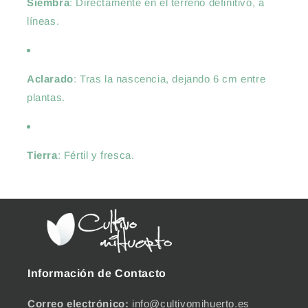
Siembra
: Directamente en el terreno definitivo, a
líneas.
Aclarado
: Tras la nascencia, dejando 6 cm entre
plantas.
Tierra
: Fértil y fresca.
Información de Contacto
Correo electrónico:
info@cultivomihuerto.es