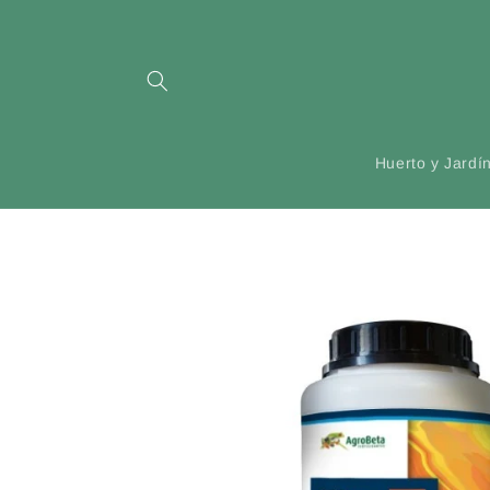
Ir
directamente
al contenido
Huerto y Jardí
Ir
directamente
a la
información
del producto