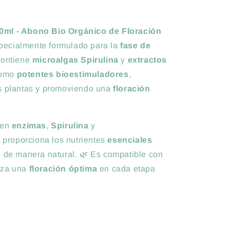
50ml - Abono Bio Orgánico de Floración
ecialmente formulado para la
fase de
 Contiene
microalgas Spirulina
y
extractos
como
potentes bioestimuladores
,
as plantas y promoviendo una
floración
 en
enzimas
,
Spirulina
y
 proporciona los nutrientes
esenciales
n de manera natural. 🌿 Es compatible con
iza una
floración óptima
en cada etapa