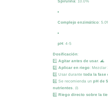
Spirulina
: 10.0%
Complejo enzimático
: 5.
pH
: 4-5
Dosificación
:
1️⃣
Agitar antes de usar
. 🌊
2️⃣
Aplicar en riego
: Mezclar
3️⃣ Usar durante
toda la fase 
4️⃣ Se recomienda un
pH de 5
nutrientes
. ⚖️
5️⃣
Riego directo sobre la tie