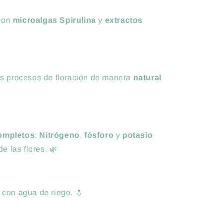
 con
microalgas Spirulina
y
extractos
os procesos de floración de manera
natural
completos
:
Nitrógeno
,
fósforo
y
potasio
de las flores. 🌿
 con agua de riego. 💧