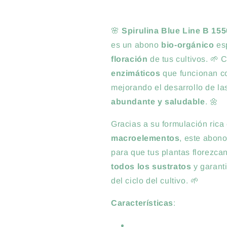
🌸
Spirulina Blue Line B 15
es un abono
bio-orgánico
esp
floración
de tus cultivos. 🌱
enzimáticos
que funcionan 
mejorando el desarrollo de l
abundante y saludable
. 🌼
Gracias a su formulación rica
macroelementos
, este abono
para que tus plantas florezca
todos los sustratos
y garant
del ciclo del cultivo. 🌱
Características
: