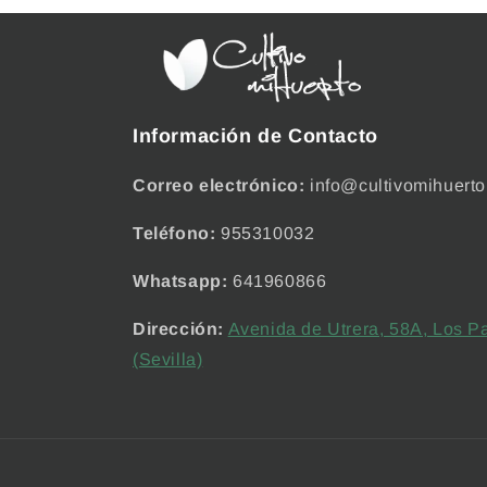
Información de Contacto
Correo electrónico:
info@cultivomihuerto
Teléfono:
955310032
Whatsapp:
641960866
Dirección:
Avenida de Utrera, 58A, Los Pa
(Sevilla)