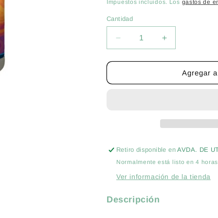
habitual
Impuestos incluidos. Los
gastos de e
Cantidad
Cantidad
Reducir
Aumentar
cantidad
cantidad
para
para
SPIRULINA
SPIRULINA
Agregar al
BLUE
BLUE
LINE
LINE
B
B
1550ML
1550ML
-
-
ABONO
ABONO
BIO
BIO
Retiro disponible en
AVDA. DE U
ORGÁNICO
ORGÁNICO
Normalmente está listo en 4 hora
DE
DE
FLORACIÓN
FLORACIÓN
Ver información de la tienda
Descripción