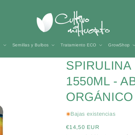
n
Semillas y Bulbos
Tratamiento ECO
GrowShop
SPIRULINA 
1550ML - A
ORGÁNICO
Bajas existencias
Precio
€14,50 EUR