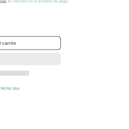
nvío
se calculan en la pantalla de pago.
 carrito
TRERA 58A
s