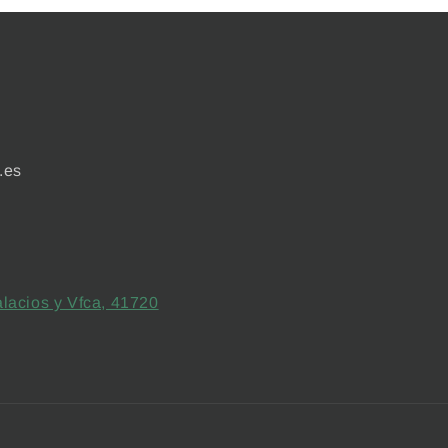
.es
lacios y Vfca, 41720