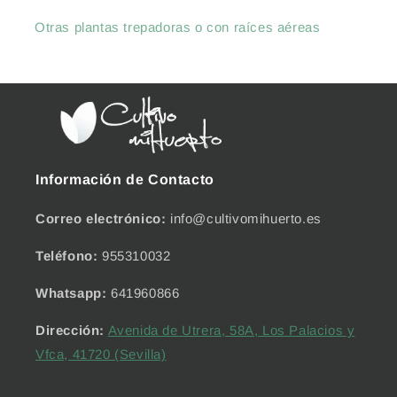
Otras plantas trepadoras o con raíces aéreas
Información de Contacto
Correo electrónico:
info@cultivomihuerto.es
Teléfono:
955310032
Whatsapp:
641960866
Dirección:
Avenida de Utrera, 58A, Los Palacios y
Vfca, 41720 (Sevilla)