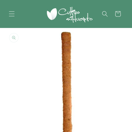
Ir
directamente
al contenido
Carrito
Ir
directamente
a la
información
del producto