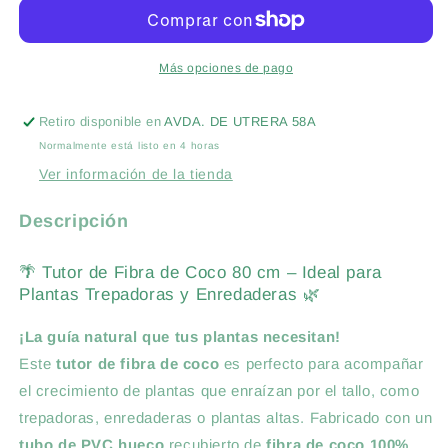
DE
DE
COCO
COCO
70-
70-
80
80
Más opciones de pago
CM
CM
Retiro disponible en
AVDA. DE UTRERA 58A
Normalmente está listo en 4 horas
Ver información de la tienda
Descripción
🌴 Tutor de Fibra de Coco 80 cm – Ideal para
Plantas Trepadoras y Enredaderas 🌿
¡La guía natural que tus plantas necesitan!
Este
tutor de fibra de coco
es perfecto para acompañar
el crecimiento de plantas que enraízan por el tallo, como
trepadoras, enredaderas o plantas altas. Fabricado con un
tubo de PVC hueco
recubierto de
fibra de coco 100%