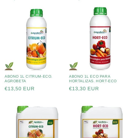
habitual
habitual
ABONO 1L CITRUM-ECO.
ABONO 1L ECO PARA
AGROBETA
HORTALIZAS. HORT-ECO
Precio
€13,50 EUR
Precio
€13,30 EUR
habitual
habitual