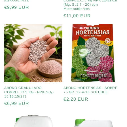
AGROBETA 1L
COMPLEJO 5 Kg NPK 12-11-18
(Mg, S /2,7 - 20) con
Precio
€9,99 EUR
Micronutrientes
habitual
Precio
€11,00 EUR
habitual
ABONO GRANULADO
ABONO HORTENSIAS - SOBRE
COMPLEJO 5 KG - NPK(SO₃)
75 GR. 12-4-16 SOLUBLE
15:15:15(27)
Precio
€2,20 EUR
Precio
€6,99 EUR
habitual
habitual