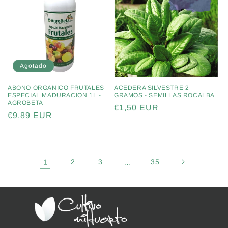
Agotado
ABONO ORGANICO FRUTALES
ACEDERA SILVESTRE 2
ESPECIAL MADURACION 1L -
GRAMOS - SEMILLAS ROCALBA
AGROBETA
Precio
€1,50 EUR
Precio
€9,89 EUR
habitual
habitual
1
2
3
…
35