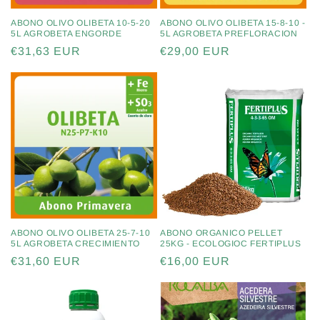
ABONO OLIVO OLIBETA 10-5-20
ABONO OLIVO OLIBETA 15-8-10 -
5L AGROBETA ENGORDE
5L AGROBETA PREFLORACION
Precio
€31,63 EUR
Precio
€29,00 EUR
habitual
habitual
ABONO OLIVO OLIBETA 25-7-10
ABONO ORGANICO PELLET
5L AGROBETA CRECIMIENTO
25KG - ECOLOGIOC FERTIPLUS
Precio
€31,60 EUR
Precio
€16,00 EUR
habitual
habitual