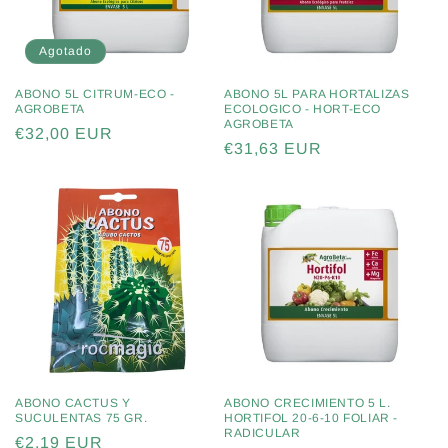
Agotado
ABONO 5L CITRUM-ECO -
ABONO 5L PARA HORTALIZAS
AGROBETA
ECOLOGICO - HORT-ECO
AGROBETA
Precio
€32,00 EUR
Precio
€31,63 EUR
habitual
habitual
ABONO CACTUS Y
ABONO CRECIMIENTO 5 L.
SUCULENTAS 75 GR.
HORTIFOL 20-6-10 FOLIAR -
RADICULAR
Precio
€2,19 EUR