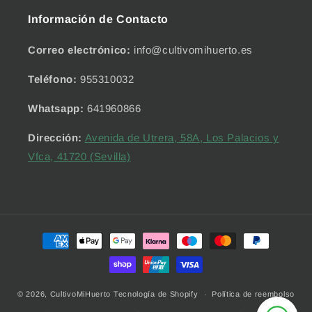
Información de Contacto
Correo electrónico:
info@cultivomihuerto.es
Teléfono:
955310032
Whatsapp:
641960866
Dirección:
Avenida de Utrera, 58A, Los Palacios y
Vfca, 41720 (Sevilla)
Formas
de
pago
© 2026,
CultivoMiHuerto
Tecnología de Shopify
Política de reembolso