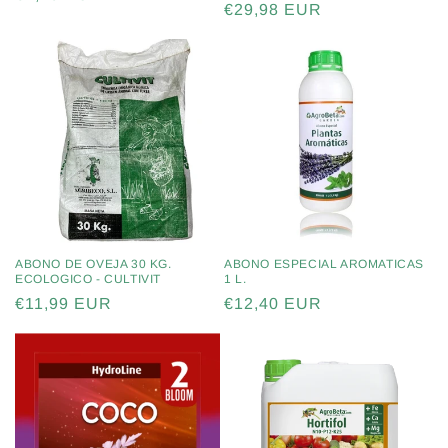
Precio
€29,98 EUR
habitual
habitual
ABONO DE OVEJA 30 KG.
ABONO ESPECIAL AROMATICAS
ECOLOGICO - CULTIVIT
1 L.
Precio
€11,99 EUR
Precio
€12,40 EUR
habitual
habitual