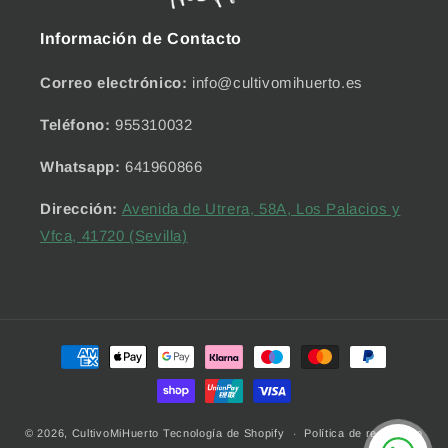
Información de Contacto
Correo electrónico:
info@cultivomihuerto.es
Teléfono:
955310032
Whatsapp:
641960866
Dirección:
Avenida de Utrera, 58A, Los Palacios y
Vfca, 41720 (Sevilla)
Formas
de
pago
© 2026,
CultivoMiHuerto
Tecnología de Shopify
Política de reembolso