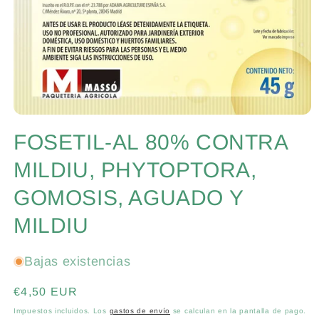
Abrir
elemento
FOSETIL-AL 80% CONTRA
multimedia
1
en
MILDIU, PHYTOPTORA,
una
ventana
GOMOSIS, AGUADO Y
modal
MILDIU
Bajas existencias
Precio
€4,50 EUR
habitual
Impuestos incluidos. Los
gastos de envío
se calculan en la pantalla de pago.