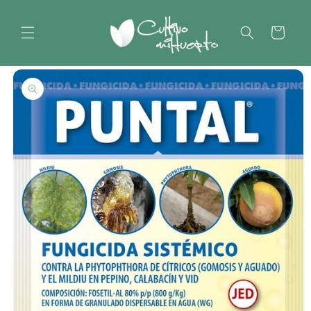
Ir
directamente
al contenido
Carrito
Ir
directamente
a la
información
del producto