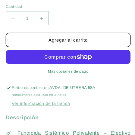
Cantidad
Cantidad
Reducir
Aumentar
cantidad
cantidad
para
para
FOSETIL-
FOSETIL-
Agregar al carrito
AL
AL
80%
80%
CONTRA
CONTRA
MILDIU,
MILDIU,
PHYTOPTORA,
PHYTOPTORA,
Más opciones de pago
GOMOSIS,
GOMOSIS,
AGUADO
AGUADO
Retiro disponible en
AVDA. DE UTRERA 58A
Y
Y
Normalmente está listo en 4 horas
MILDIU
MILDIU
Ver información de la tienda
Descripción
🌿 Fungicida Sistémico Polivalente – Efectivo