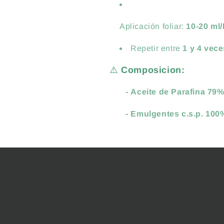
Aplicación foliar:
10-20 ml/
Repetir entre
1 y 4 vece
⚠️
Composicion:
-
Aceite de Parafina 79
- Emulgentes c.s.p. 100