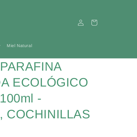
Iniciar
Carrito
sesión
Miel Natural
 PARAFINA
DA ECOLÓGICO
100ml -
 COCHINILLAS