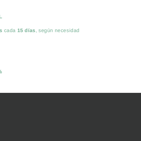
L
s
cada
15 días
, según necesidad
%
%