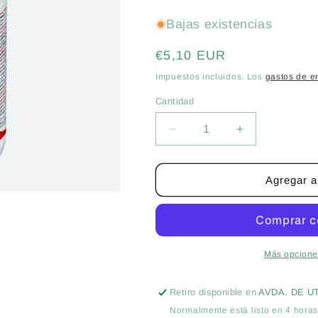
Bajas existencias
Precio
€5,10 EUR
habitual
Impuestos incluidos. Los
gastos de e
Cantidad
Cantidad
Reducir
Aumentar
cantidad
cantidad
para
para
ACEITE
ACEITE
Agregar al
DE
DE
PARAFINA
PARAFINA
INSECTICIDA
INSECTICID
ECOLÓGICO
ECOLÓGICO
CITROLINA
CITROLINA
Más opcione
100ml
100ml
-
-
Retiro disponible en
AVDA. DE U
PULGONES,
PULGONES,
Normalmente está listo en 4 hora
COCHINILLAS
COCHINILLA