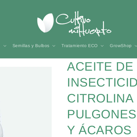
n
Semillas y Bulbos
Tratamiento ECO
GrowShop
ACEITE DE
INSECTICI
CITROLINA 
PULGONES,
Y ÁCAROS