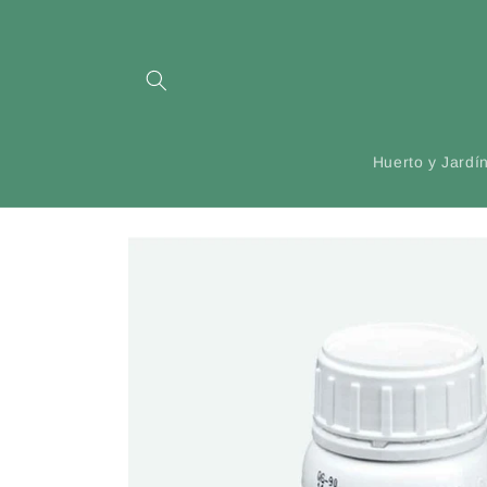
Ir
directamente
al contenido
Huerto y Jardí
Ir
directamente
a la
información
del producto