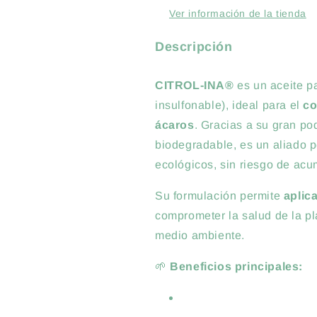
Y
Y
Ver información de la tienda
ÁCAROS
ÁCAROS
Descripción
CITROL-INA®
es un aceite pa
insulfonable), ideal para el
co
ácaros
. Gracias a su gran po
biodegradable, es un aliado p
ecológicos, sin riesgo de acum
Su formulación permite
aplic
comprometer la salud de la pl
medio ambiente.
🌱
Beneficios principales: