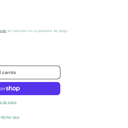
nvío
se calculan en la pantalla de pago.
 carrito
A
s de pago
TRERA 58A
s
S