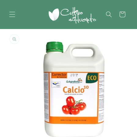
Ir
directamente
al contenido
Carrito
Ir
directamente
a la
información
del producto