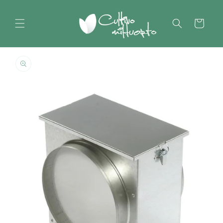
Ir
directamente
al contenido
Carrito
Ir
directamente
a la
información
del producto