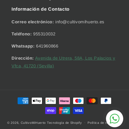
Información de Contacto
Correo electrónico:
info@cultivomihuerto.es
Teléfono:
955310032
Whatsapp:
641960866
Dirección:
Avenida de Utrera, 58A, Los Palacios y
Vfca, 41720 (Sevilla)
Formas
de
pago
© 2026,
CultivoMiHuerto
Tecnología de Shopify
Política de reembolso