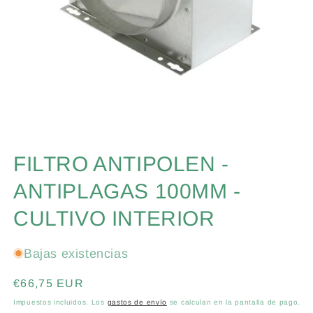
Abrir
elemento
FILTRO ANTIPOLEN -
multimedia
1
en
ANTIPLAGAS 100MM -
una
ventana
CULTIVO INTERIOR
modal
Bajas existencias
Precio
€66,75 EUR
habitual
Impuestos incluidos. Los
gastos de envío
se calculan en la pantalla de pago.