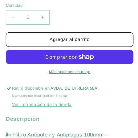
Cantidad
Cantidad
Reducir
Aumentar
cantidad
cantidad
para
para
FILTRO
FILTRO
Agregar al carrito
ANTIPOLEN
ANTIPOLEN
-
-
ANTIPLAGAS
ANTIPLAGAS
100MM
100MM
-
-
Más opciones de pago
CULTIVO
CULTIVO
INTERIOR
INTERIOR
Retiro disponible en
AVDA. DE UTRERA 58A
Normalmente está listo en 4 horas
Ver información de la tienda
Descripción
🌬️ Filtro Antipolen y Antiplagas 100mm –