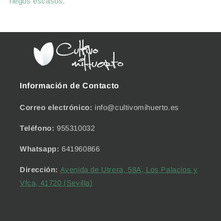
riegos escasos.
Información de Contacto
Correo electrónico:
info@cultivomihuerto.es
Teléfono:
955310032
Whatsapp:
641960866
Dirección:
Avenida de Utrera, 58A, Los Palacios y
Vfca, 41720 (Sevilla)