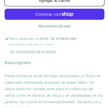
GALLARDIA
GALLARDIA
Agregar al carrito
LORENZIANA
LORENZIANA
EXTRA
EXTRA
DOBLE
DOBLE
VARIADA
VARIADA
-
-
Más opciones de pago
SOBRE
SOBRE
DE
DE
Retiro disponible en
AVDA. DE UTRERA 58A
SEMILLAS
SEMILLAS
Normalmente está listo en 4 horas
3G
3G
Ver información de la tienda
Descripción
Planta herbacea anual de hojas lanceoladas yu flores en
cabezuela redondeada provistas de largos tallos. Se
utiliza como flor cortada tanto para la confeccion de
ramos como en floreros de mesa y en platabandas en los
jardines. Se cultiva en terreno permeable. Necesita sol y