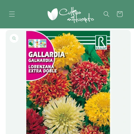
Ir
directamente
al contenido
Carrito
Ir
directamente
a la
información
del producto