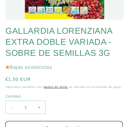
Abrir
elemento
GALLARDIA LORENZIANA
multimedia
1
en
EXTRA DOBLE VARIADA -
una
ventana
SOBRE DE SEMILLAS 3G
modal
Bajas existencias
Precio
€1,50 EUR
habitual
Impuestos incluidos. Los
gastos de envío
se calculan en la pantalla de pago.
Cantidad
Cantidad
Reducir
Aumentar
cantidad
cantidad
para
para