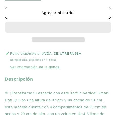
cantidad
cantidad
para
para
JARDIN
JARDIN
Agregar al carrito
VERTICAL
VERTICAL
4
4
SLOTS
SLOTS
-
-
PROPOT
PROPOT
GEOTEXTIL
GEOTEXTIL
PARED
PARED
Retiro disponible en
AVDA. DE UTRERA 58A
Normalmente está listo en 4 horas
Ver información de la tienda
Descripción
🌱 ¡Transforma tu espacio con este Jardín Vertical Smart
Pot! 🌿 Con una altura de 97 cm y un ancho de 31 cm,
esta maceta cuenta con 4 compartimentos de 23 cm de
ancho y 20 cm de alto, con un volumen de 4,5 litros de