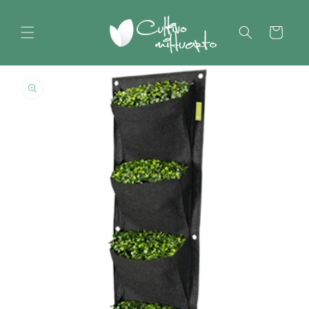
Ir
directamente
al contenido
Carrito
Ir
directamente
a la
información
del producto