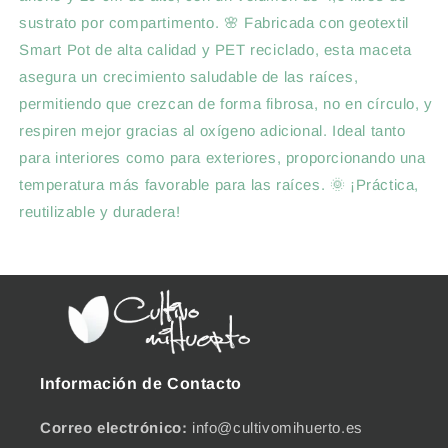
sustrato por compartimento. 🌸 Fabricada con geotextil
Smart Pot de alta calidad y PET reciclado, esta maceta
asegura un crecimiento saludable de las raíces,
permitiendo que crezcan de forma fibrosa, no en círculo, y
respiren mejor gracias al oxígeno adicional. Ideal tanto
para interiores como para exteriores, proporcionando una
temperatura más favorable para las raíces. 🌞 ¡Práctica,
reutilizable y duradera!
Información de Contacto
Correo electrónico:
info@cultivomihuerto.es