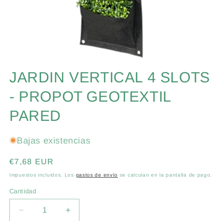
Abrir
elemento
JARDIN VERTICAL 4 SLOTS
multimedia
1
en
- PROPOT GEOTEXTIL
una
ventana
PARED
modal
Bajas existencias
Precio
€7,68 EUR
habitual
Impuestos incluidos. Los
gastos de envío
se calculan en la pantalla de pago.
Cantidad
Cantidad
Reducir
Aumentar