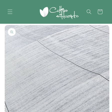
Ir
directamente
al contenido
Carrito
Ir
directamente
a la
información
del producto