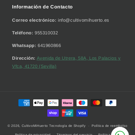
Información de Contacto
Correo electrónico:
info@cultivomihuerto.es
Teléfono:
955310032
Whatsapp:
641960866
Dirección:
Avenida de Utrera, 58A, Los Palacios y
Vfca, 41720 (Sevilla)
Formas
de
pago
© 2026,
CultivoMiHuerto
Tecnología de Shopify
Política de reembolso
Política de privacidad
Términos del servicio
Política de envío