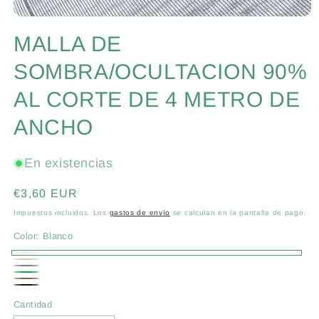
Abrir
elemento
MALLA DE
multimedia
1
en
SOMBRA/OCULTACION 90%
una
ventana
AL CORTE DE 4 METRO DE
modal
ANCHO
En existencias
Precio
€3,60 EUR
habitual
Impuestos incluidos. Los
gastos de envío
se calculan en la pantalla de pago.
Color:
Blanco
Blanco
Beige
Gris
Verde
Marrón
Negro
Cantidad
Cantidad