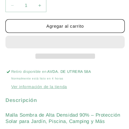
Reducir
Aumentar
cantidad
cantidad
para
para
MALLA
MALLA
Agregar al carrito
DE
DE
SOMBRA/OCULTACION
SOMBRA/OCULTACION
90%
90%
AL
AL
CORTE
CORTE
DE
DE
4
4
Retiro disponible en
AVDA. DE UTRERA 58A
METRO
METRO
Normalmente está listo en 4 horas
DE
DE
ANCHO
ANCHO
Ver información de la tienda
Descripción
Malla Sombra de Alta Densidad 90% – Protección
Solar para Jardín, Piscina, Camping y Más