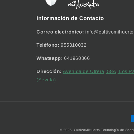
Información de Contacto
Correo electrónico:
info@cultivomihuerto
Teléfono:
955310032
Whatsapp:
641960866
Dirección:
Avenida de Utrera, 58A, Los Pa
(Sevilla)
F
d
© 2026,
CultivoMiHuerto
Tecnología de Shopi