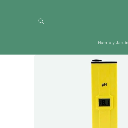
Ir
directamente
al contenido
Huerto y Jardí
Ir
directamente
a la
información
del producto