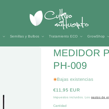
n
Semillas y Bulbos
Tratamiento ECO
GrowShop
MEDIDOR 
PH-009
Bajas existencias
Precio
€11,95 EUR
habitual
Impuestos incluidos. Los
gastos de e
Cantidad
Cantidad