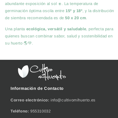
abundante exposición al sol ☀️. La temperatura de
germinación óptima oscila entre
15º y 18º
, y la distribución
de siembra recomendada es de
50 x 20 cm
.
Una planta
ecológica, versátil y saludable
, perfecta para
quienes buscan combinar sabor, salud y sostenibilidad en
su huerto 🌎💚.
Información de Contacto
Correo electrónico:
info@cultivomihuerto.es
Teléfono:
955310032