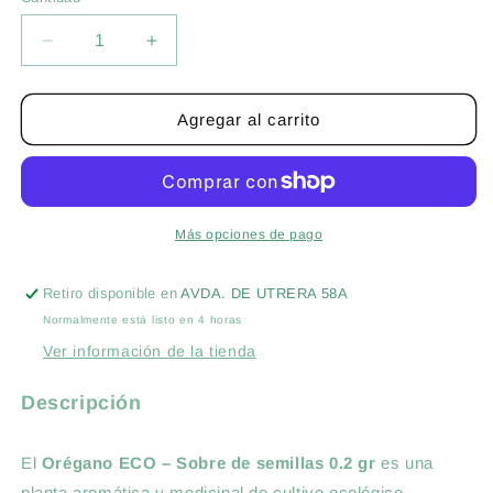
Cantidad
Reducir
Aumentar
cantidad
cantidad
para
para
OREGANO
OREGANO
Agregar al carrito
ECO
ECO
Más opciones de pago
Retiro disponible en
AVDA. DE UTRERA 58A
Normalmente está listo en 4 horas
Ver información de la tienda
Descripción
El
Orégano ECO – Sobre de semillas 0.2 gr
es una
planta aromática y medicinal de cultivo ecológico,