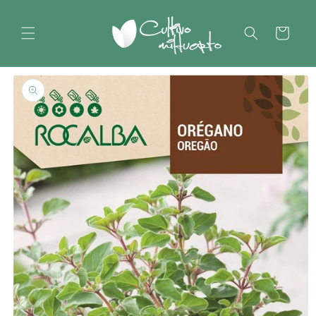
Ir
directamente
al contenido
Carrito
Ir
directamente
a la
información
del producto