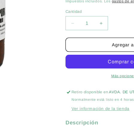
habitual
Impuestos incluidos. Los
gastos de e
Cantidad
Cantidad
Reducir
Aumentar
cantidad
cantidad
para
para
PACK
PACK
Agregar al
TRATAMIENTO
TRATAMIEN
TUTA
TUTA
ABSOLUTA
ABSOLUTA
-
-
MINADORES
MINADORES
Más opcione
(USO
(USO
PROFESIONAL)
PROFESIONA
Retiro disponible en
AVDA. DE U
Normalmente está listo en 4 hora
Ver información de la tienda
Descripción