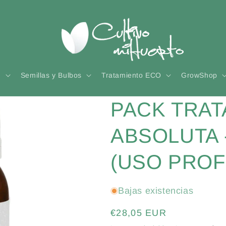
n
Semillas y Bulbos
Tratamiento ECO
GrowShop
PACK TRAT
ABSOLUTA 
(USO PROF
Bajas existencias
Precio
€28,05 EUR