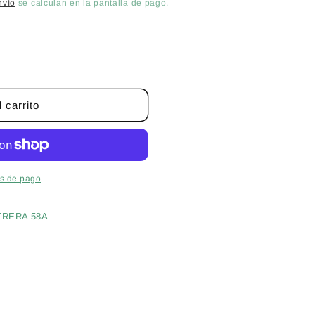
nvío
se calculan en la pantalla de pago.
 carrito
TO
s de pago
L)
TRERA 58A
s