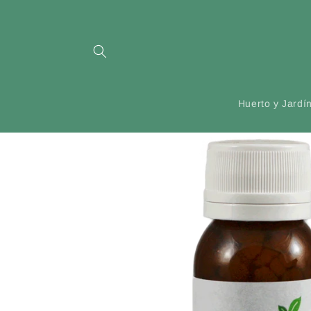
Ir
directamente
al contenido
Huerto y Jardí
Ir
directamente
a la
información
del producto