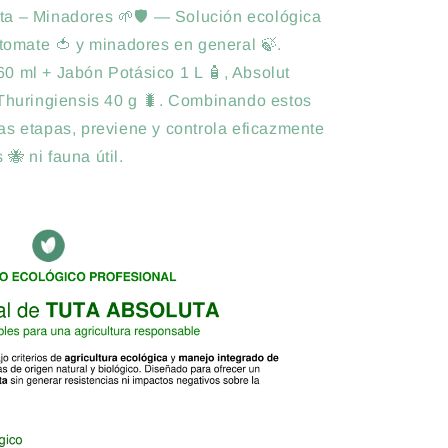
ta – Minadores 🌱🛡️ — Solución ecológica
 tomate 🍅 y minadores en general 🍃.
0 ml + Jabón Potásico 1 L 🧴, Absolut
 Thuringiensis 40 g 🐛. Combinando estos
as etapas, previene y controla eficazmente
🐝 ni fauna útil.