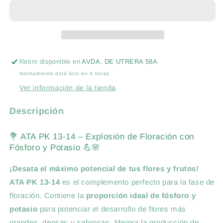
14
14
ATAMI
ATAMI
ATA
ATA
1L-
1L-
FERTILIZANTE
FERTILIZANTE
FLORACION
FLORACION
Retiro disponible en
AVDA. DE UTRERA 58A
Normalmente está listo en 4 horas
Ver información de la tienda
Descripción
💐 ATA PK 13-14 – Explosión de Floración con
Fósforo y Potasio 💪🌸
¡Desata el máximo potencial de tus flores y frutos!
ATA PK 13-14
es el complemento perfecto para la fase de
floración. Contiene la
proporción ideal de fósforo y
potasio
para potenciar el desarrollo de flores más
grandes, densas y sabrosas. Mejora la producción de