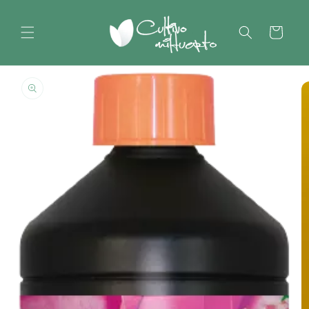
Ir
directamente
al contenido
Carrito
Ir
directamente
a la
información
del producto