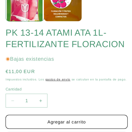
v
una
m
ventana
modal
PK 13-14 ATAMI ATA 1L-
FERTILIZANTE FLORACION
Bajas existencias
Precio
€11,00 EUR
habitual
Impuestos incluidos. Los
gastos de envío
se calculan en la pantalla de pago.
Cantidad
Cantidad
Reducir
Aumentar
cantidad
cantidad
para
para
PK
PK
Agregar al carrito
13-
13-