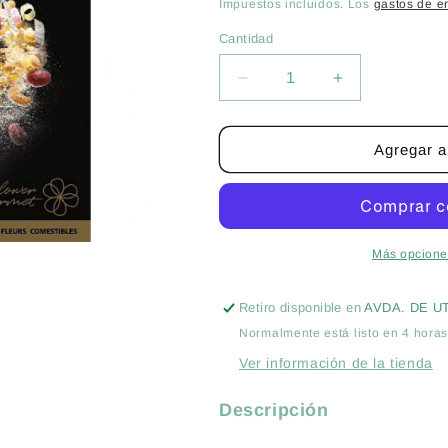
habitual
Impuestos incluidos. Los
gastos de e
Cantidad
Cantidad
Reducir
Aumentar
cantidad
cantidad
para
para
SEM.
SEM.
Agregar al
ALBAHCA
ALBAHCA
&quot;
&quot;
LA
LA
FLOR
FLOR
DEL
DEL
Más opcione
PESTO&quot;
PESTO&quot
-
-
Retiro disponible en
AVDA. DE U
ROCALBA
ROCALBA
Normalmente está listo en 4 hora
GOURMET
GOURMET
Ver información de la tienda
Descripción