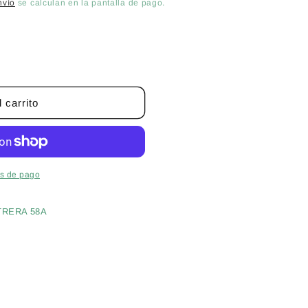
nvío
se calculan en la pantalla de pago.
 carrito
s de pago
;
TRERA 58A
s