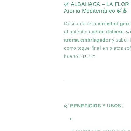
🌿 ALBAHACA – LA FLOR D
Aroma Mediterráneo 🍃🍝
Descubre esta
variedad gou
al auténtico
pesto italiano
🧄
aroma embriagador
y sabor 
como toque final en platos sof
huerto! 🇮🇹🌱
🌿
BENEFICIOS Y USOS
: