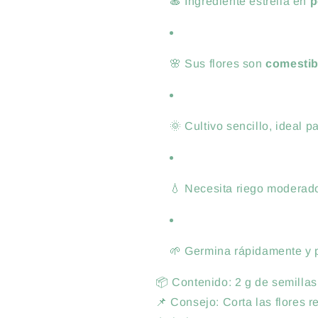
🍝 Ingrediente estrella en
p
🌸 Sus flores son
comestib
🌞 Cultivo sencillo, ideal p
💧 Necesita riego moderado
🌱 Germina rápidamente y 
📦 Contenido: 2 g de semilla
📌 Consejo: Corta las flores 