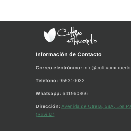
Información de Contacto
Correo electrónico:
info@cultivomihuerto
Teléfono:
955310032
Whatsapp:
641960866
Dirección:
Avenida de Utrera, 58A, Los Pa
(Sevilla)