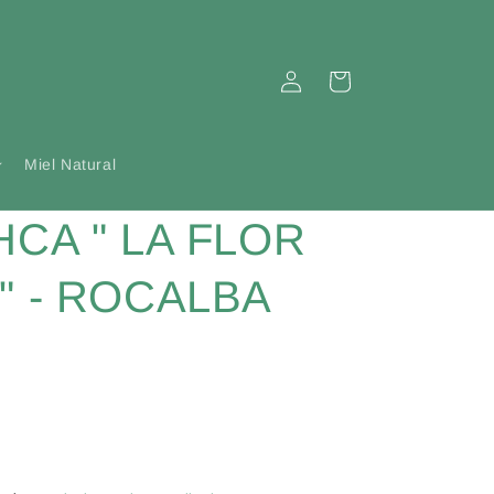
Iniciar
Carrito
sesión
Miel Natural
HCA " LA FLOR
" - ROCALBA