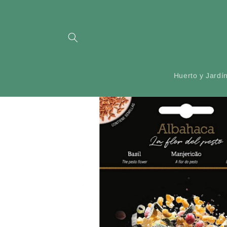
Ir
directamente
al contenido
Huerto y Jardí
Ir
directamente
a la
información
del producto