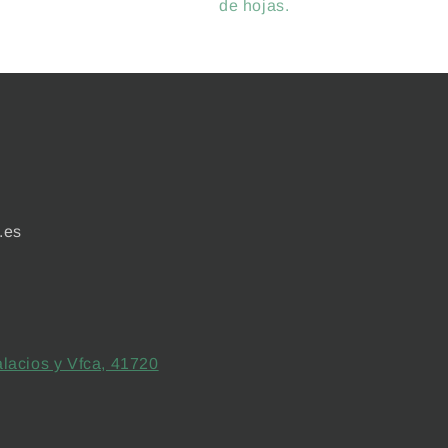
de hojas.
.es
lacios y Vfca, 41720