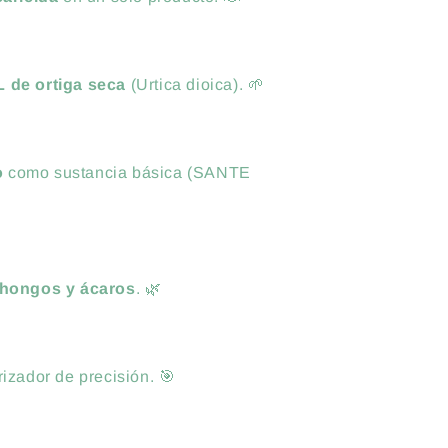
L de ortiga seca
(Urtica dioica). 🌱
o
como sustancia básica (SANTE
, hongos y ácaros
. 🌿
izador de precisión. 🎯