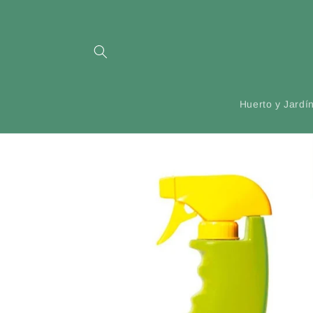
Ir
directamente
al contenido
Huerto y Jardí
Ir
directamente
a la
información
del producto