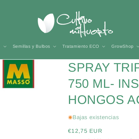
n
Semillas y Bulbos
Tratamiento ECO
GrowShop
SPRAY TRI
750 ML- IN
HONGOS A
Bajas existencias
Precio
€12,75 EUR