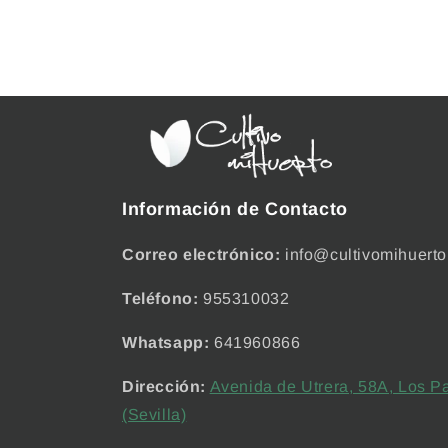
Información de Contacto
Correo electrónico:
info@cultivomihuerto
Teléfono:
955310032
Whatsapp:
641960866
Dirección:
Avenida de Utrera, 58A, Los Pa
(Sevilla)