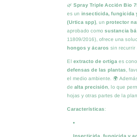
🌿
Spray Triple Acción Bio 
es un
insecticida, fungicida 
(Urtica spp)
, un
protector na
aprobado como
sustancia bá
11809/2016), ofrece una soluc
hongos y ácaros
sin recurrir
El
extracto de ortiga
es cono
defensas de las plantas
, fa
el medio ambiente. 🌍 Además,
de
alta precisión
, lo que perm
hojas y otras partes de la plan
Características
:
Insecticida, fungicida y a