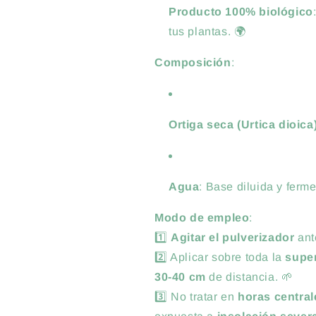
Producto 100% biológico
tus plantas. 🌍
Composición
:
Ortiga seca (Urtica dioica
Agua
: Base diluida y ferm
Modo de empleo
:
1️⃣
Agitar el pulverizador
ant
2️⃣ Aplicar sobre toda la
super
30-40 cm
de distancia. 🌱
3️⃣ No tratar en
horas central