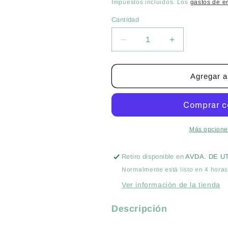
habitual
Impuestos incluidos. Los
gastos de e
Cantidad
Cantidad
Reducir
Aumentar
cantidad
cantidad
para
para
SPRAY
SPRAY
Agregar al
TRIPLE
TRIPLE
ACCION
ACCION
BIO
BIO
750
750
ML-
ML-
Más opcione
INSECTOS,
INSECTOS,
HONGOS
HONGOS
Retiro disponible en
AVDA. DE U
ACAROS
ACAROS
Normalmente está listo en 4 hora
MASSO
MASSO
Ver información de la tienda
Descripción