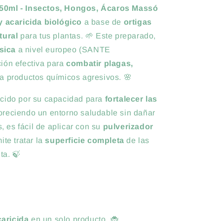
750ml - Insectos, Hongos, Ácaros Massó
y acaricida biológico
a base de
ortigas
tural
para tus plantas. 🌱 Este preparado,
sica
a nivel europeo (SANTE
ión efectiva para
combatir plagas,
 a productos químicos agresivos. 🌸
cido por su capacidad para
fortalecer las
voreciendo un entorno saludable sin dañar
 es fácil de aplicar con su
pulverizador
ite tratar la
superficie completa
de las
ta. 🍃
caricida
en un solo producto. 🐞