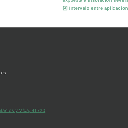
expuesta a
insolación sever
4️⃣
Intervalo entre aplicacio
.es
lacios y Vfca, 41720