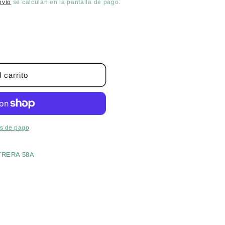
nvío
se calculan en la pantalla de pago.
 carrito
s de pago
TRERA 58A
s