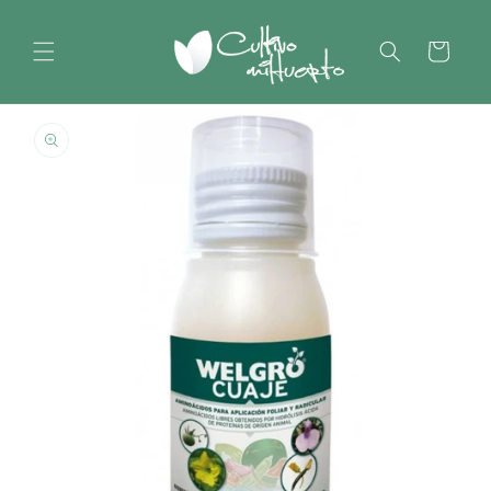
Ir
directamente
al contenido
Carrito
Ir
directamente
a la
información
del producto