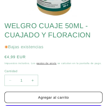
Abrir
elemento
WELGRO CUAJE 50ML -
multimedia
1
en
CUAJADO Y FLORACION
una
ventana
modal
Bajas existencias
Precio
€4,99 EUR
habitual
Impuestos incluidos. Los
gastos de envío
se calculan en la pantalla de pago.
Cantidad
Cantidad
Reducir
Aumentar
cantidad
cantidad
para
para
WELGRO
WELGRO
Agregar al carrito
CUAJE
CUAJE