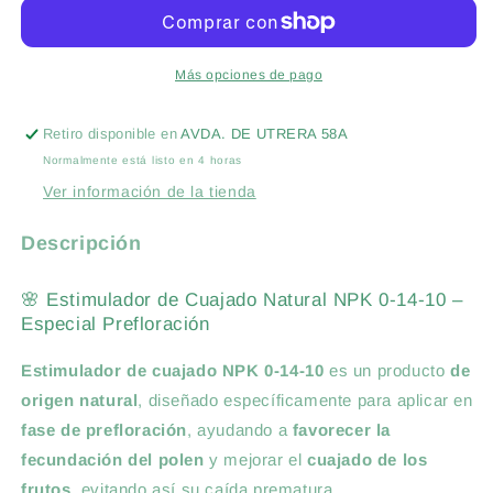
50ML
50ML
-
-
CUAJADO
CUAJADO
Y
Y
Más opciones de pago
FLORACION
FLORACION
Retiro disponible en
AVDA. DE UTRERA 58A
Normalmente está listo en 4 horas
Ver información de la tienda
Descripción
🌸 Estimulador de Cuajado Natural NPK 0-14-10 –
Especial Prefloración
Estimulador de cuajado NPK 0-14-10
es un producto
de
origen natural
, diseñado específicamente para aplicar en
fase de prefloración
, ayudando a
favorecer la
fecundación del polen
y mejorar el
cuajado de los
frutos
, evitando así su caída prematura.