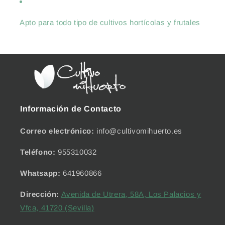
Apto para todo tipo de cultivos hortícolas y frutales
Información de Contacto
Correo electrónico:
info@cultivomihuerto.es
Teléfono:
955310032
Whatsapp:
641960866
Dirección:
Avenida de Utrera, 58A, Los Palacios y
Vfca, 41720 (Sevilla)